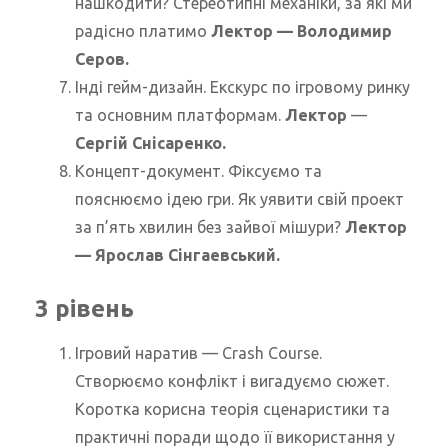
нашкодити? Стереотипні механіки, за які ми
радісно платимо
Лектор — Володимир
Серов.
Інді гейм-дизайн. Екскурс по ігровому ринку
та основним платформам.
Лектор
—
Сергій Снісаренко.
Концепт-документ. Фіксуємо та
пояснюємо ідею гри. Як уявити свій проект
за п’ять хвилин без зайвої мішури?
Лектор
— Ярослав Сінгаевський.
3 рівень
Ігровий наратив — Crash Course.
Створюємо конфлікт і вигадуємо сюжет.
Коротка корисна теорія сценаристики та
практичні поради щодо її використання у