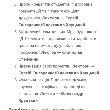
Прогін концептів студентів, підготовка
презентацій та пітчингу концепт
документів.
Лектори — Сергій
Снісаренко/Олександр Хруцький
Віддалений гейм-дизайн. Мрія будь-якого
ГД. Як лежати під пальмою та заробляти
гроші на піно-коладу улюбленою
професією?
Лектор — Станіслав
Стефаняк.
Презентація своїх проектів.
Лектори —
Сергій Снісаренко/Олександр Хруцький
Фінальна лекція. Підбиття підсумку,
вручення сертифікатів, відповіді на
запитання.
Лектор
— Олександр
Хруцький
Примітка:
у разі невідкладних робочих