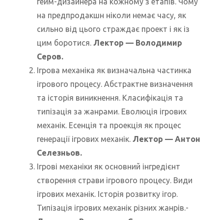
гейм-дизайнера на кожному з етапів. Чому
на предпродакшн ніколи немає часу, як
сильно від цього страждає проект і як із
цим боротися.
Лектор — Володимир
Серов.
Ігрова механіка як визначальна частинка
ігрового процесу. Абстрактне визначення
та історія виникнення. Класифікація та
типізація за жанрами. Еволюція ігрових
механік. Есенція та проекція як процес
генерації ігрових механік.
Лектор — Антон
Селезньов.
Ігрові механіки як основний інгредієнт
створення страви ігрового процесу. Види
ігрових механік. Історія розвитку ігор.
Типізація ігрових механік різних жанрів.-