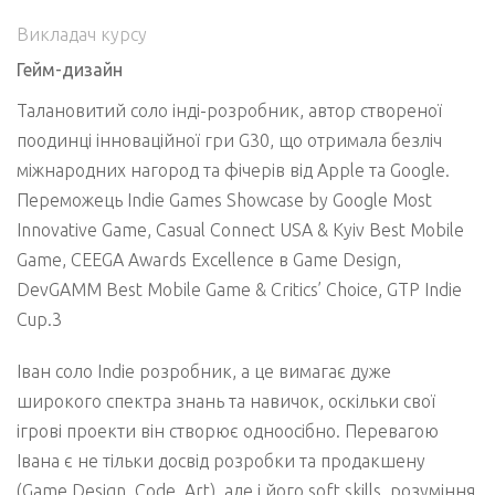
Викладач курсу
Гейм-дизайн
Талановитий соло інді-розробник, автор створеної
поодинці інноваційної гри G30, що отримала безліч
міжнародних нагород та фічерів від Apple та Google.
Переможець Indie Games Showcase by Google Most
Innovative Game, Casual Connect USA & Kyiv Best Mobile
Game, CEEGA Awards Excellence в Game Design,
DevGAMM Best Mobile Game & Critics’ Choice, GTP Indie
Cup.3
Іван соло Indie розробник, а це вимагає дуже
широкого спектра знань та навичок, оскільки свої
ігрові проекти він створює одноосібно. Перевагою
Івана є не тільки досвід розробки та продакшену
(Game Design, Code, Art), але і його soft skills, розуміння